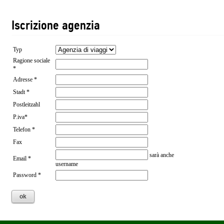
Iscrizione agenzia
Typ
Ragione sociale
*
Adresse *
Stadt *
Postleitzahl
P.iva*
Telefon *
Fax
sarà anche
Email *
username
Password *