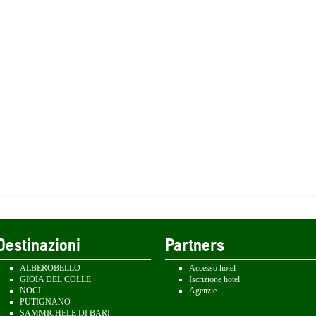
Destinazioni
Partners
ALBEROBELLO
Accesso hotel
GIOIA DEL COLLE
Iscrizione hotel
NOCI
Agenzie
PUTIGNANO
SAMMICHELE DI BARI