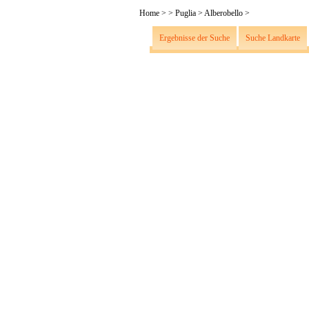
Home
>
>
Puglia
>
Alberobello
>
Ergebnisse der Suche
Suche Landkarte