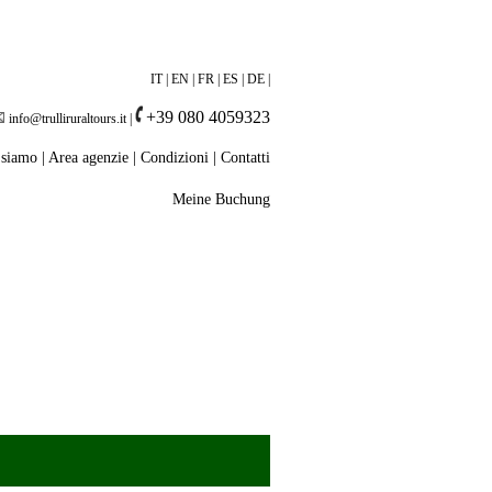
IT
|
EN
|
FR
|
ES
|
DE
|
+39 080 4059323
info@trulliruraltours.it
|
 siamo
|
Area agenzie
|
Condizioni
|
Contatti
Meine Buchung