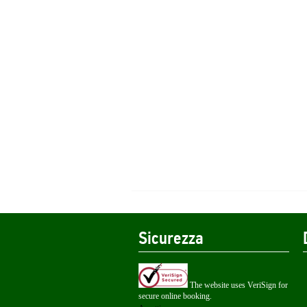
Sicurezza
The website uses VeriSign for
secure online booking.