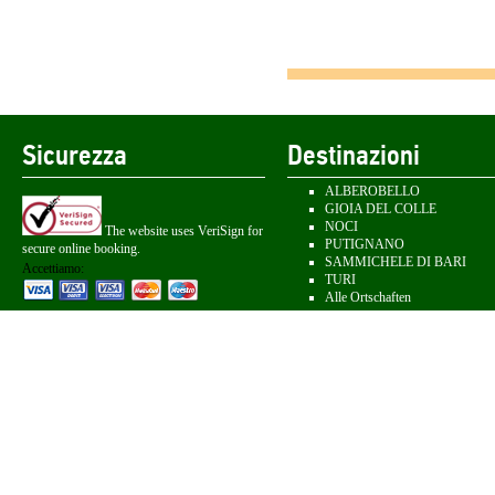
Sicurezza
Destinazioni
ALBEROBELLO
GIOIA DEL COLLE
NOCI
The website uses VeriSign for
PUTIGNANO
secure online booking.
SAMMICHELE DI BARI
Accettiamo:
TURI
Alle Ortschaften