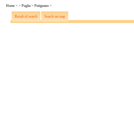
Home
>
>
Puglia
>
Putignano
>
Result of search
Search on map