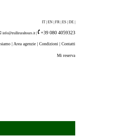
IT
|
EN
|
FR
|
ES
|
DE
|
+39 080 4059323
info@trulliruraltours.it
|
 siamo
|
Area agenzie
|
Condizioni
|
Contatti
Mi reserva