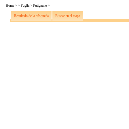
Home
>
>
Puglia
>
Putignano
>
Resultado de la búsqueda
Buscar en el mapa