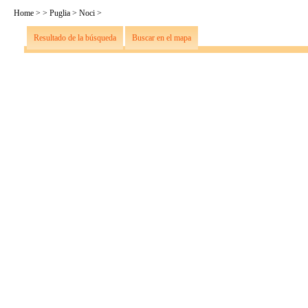
Home
>
>
Puglia
>
Noci
>
Resultado de la búsqueda
Buscar en el mapa