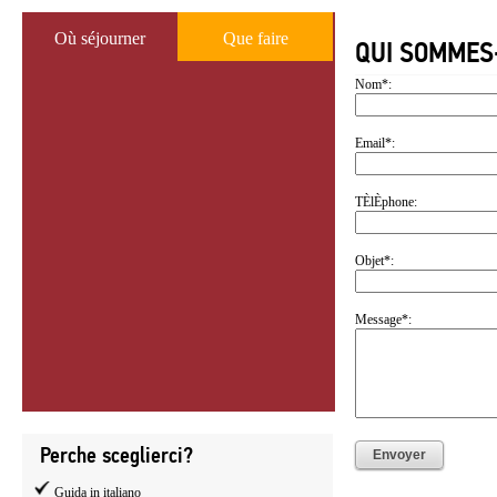
Où séjourner
Que faire
QUI SOMMES
Nom*:
Email*:
TÈlÈphone:
Objet*:
Message*:
Perche sceglierci?
Guida in italiano