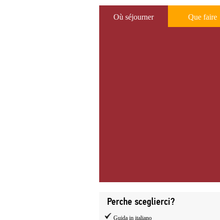
Où séjourner
Que faire
Perche sceglierci?
Guida in italiano