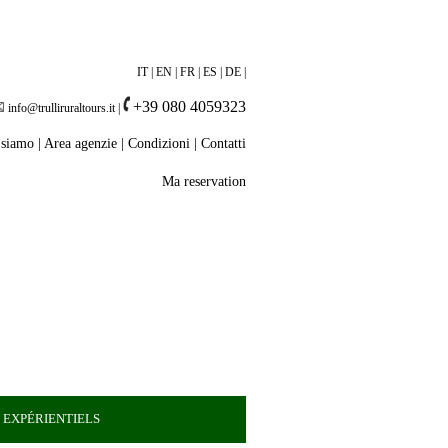
IT
|
EN
|
FR
|
ES
|
DE
|
+39 080 4059323
info@trulliruraltours.it
|
 siamo
|
Area agenzie
|
Condizioni
|
Contatti
Ma reservation
 EXPÉRIENTIELS