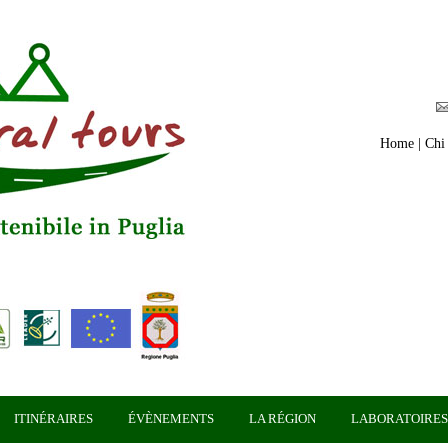
Home
|
Chi
ITINÉRAIRES
ÉVÈNEMENTS
LA RÉGION
LABORATOIRES