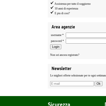
Assistenza per tutto il soggiorno
10 anni di esperienza
E piu di cosi?
Area agenzie
username *
password *
Non sei ancora registrato?
Newsletter
Le migliori offerte selezionate per te ogni settiman
Sicurezza