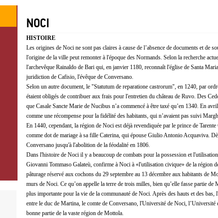
NOCI
HISTOIRE
Les origines de Noci ne sont pas claires à cause de l’absence de documents et de sou
l'origine de la ville peut remonter à l'époque des Normands. Selon la recherche actu
l'archevêque Rainaldo de Bari qui, en janvier 1180, reconnaît l'église de Santa Maria
juridiction de Cafisio, l'évêque de Conversano.
Selon un autre document, le "Statutum de reparatione castrorum", en 1240, par ordre
étaient obligés de contribuer aux frais pour l'entretien du château de Ruvo. Des Cedo
que Casale Sancte Marie de Nucibus n’a commencé à être taxé qu’en 1340. En avril 
comme une récompense pour la fidélité des habitants, qui n’avaient pas suivi Margh
En 1440, cependant, la région de Noci est déjà revendiquée par le prince de Tarent
comme dot de mariage à sa fille Caterina, qui épouse Giulio Antonio Acquaviva. Dès 
Conversano jusqu'à l'abolition de la féodalité en 1806.
Dans l'histoire de Noci il y a beaucoup de combats pour la possession et l'utilisatio
Giovanni Tommaso Galateù, confirme à Noci à «l'utilisation civique» de la région de M
pâturage réservé aux cochons du 29 septembre au 13 décembre aux habitants de Mot
murs de Noci. Ce qu’on appelle la terre de trois milles, bien qu’elle fasse partie de
plus importante pour la vie de la communauté de Noci. Après des hauts et des bas, l
entre le duc de Martina, le comte de Conversano, l'Université de Noci, l’Université d
bonne partie de la vaste région de Mottola.