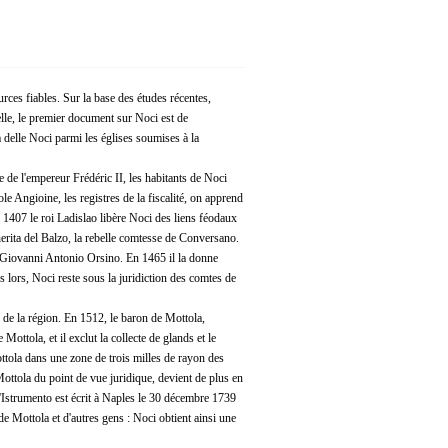
rces fiables. Sur la base des études récentes,
elle, le premier document sur Noci est de
 delle Noci parmi les églises soumises à la
 de l'empereur Frédéric II, les habitants de Noci
le Angioine, les registres de la fiscalité, on apprend
1407 le roi Ladislao libère Noci des liens féodaux
erita del Balzo, la rebelle comtesse de Conversano.
e Giovanni Antonio Orsino. En 1465 il la donne
lors, Noci reste sous la juridiction des comtes de
n de la région. En 1512, le baron de Mottola,
ottola, et il exclut la collecte de glands et le
tola dans une zone de trois milles de rayon des
 Mottola du point de vue juridique, devient de plus en
'Istrumento est écrit à Naples le 30 décembre 1739
e Mottola et d'autres gens : Noci obtient ainsi une