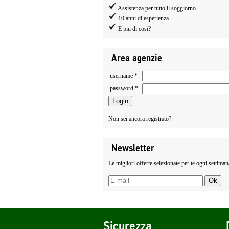
Assistenza per tutto il soggiorno
10 anni di esperienza
E piu di cosi?
Area agenzie
username *
password *
Non sei ancora registrato?
Newsletter
Le migliori offerte selezionate per te ogni settiman
Sicurezza