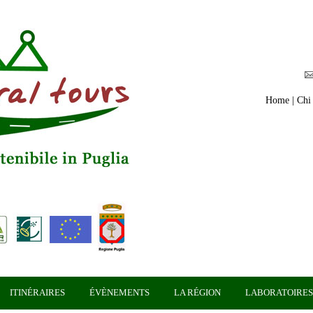
Home
|
Chi
ITINÉRAIRES
ÉVÈNEMENTS
LA RÉGION
LABORATOIRES