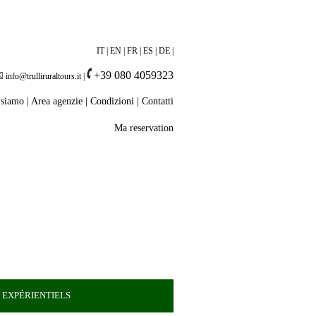
IT
|
EN
|
FR
|
ES
|
DE
|
+39 080 4059323
info@trulliruraltours.it
|
 siamo
|
Area agenzie
|
Condizioni
|
Contatti
Ma reservation
 EXPÉRIENTIELS