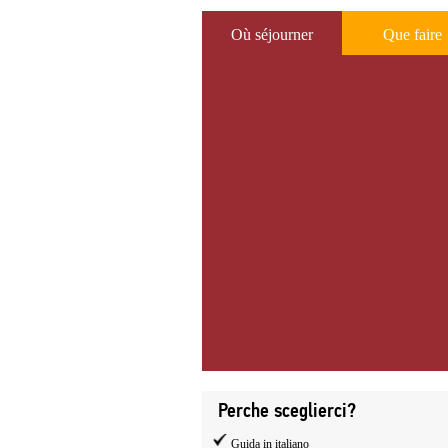
Où séjourner
Que faire
Perche sceglierci?
Guida in italiano