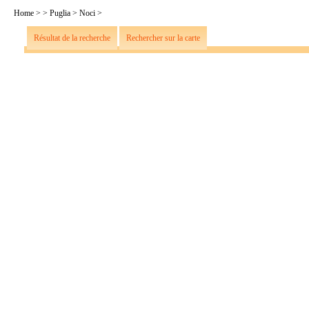
Home
>
>
Puglia
>
Noci
>
Résultat de la recherche
Rechercher sur la carte