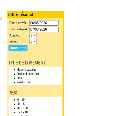
Filtre résultat
Date d arrivèe
Date de dèpart
Adultes:
Enfants:
TYPE DE LOGEMENT
dimore storiche
bed and breakfast
hotel
agriturismo
PRIX
0 - 40
41 - 80
81 - 120
121 - 180