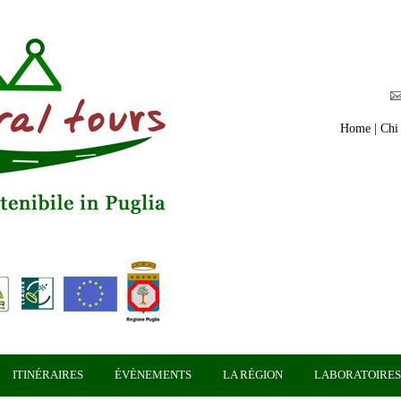
Home
|
Chi
ITINÉRAIRES
ÉVÈNEMENTS
LA RÉGION
LABORATOIRES