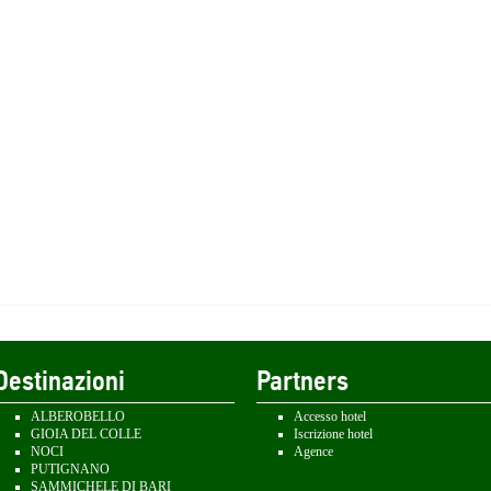
Destinazioni
Partners
ALBEROBELLO
Accesso hotel
GIOIA DEL COLLE
Iscrizione hotel
NOCI
Agence
PUTIGNANO
SAMMICHELE DI BARI