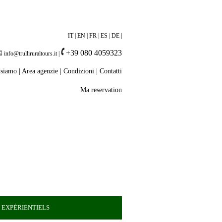
IT
|
EN
|
FR
|
ES
|
DE
|
+39 080 4059323
info@trulliruraltours.it
|
 siamo
|
Area agenzie
|
Condizioni
|
Contatti
Ma reservation
 EXPÉRIENTIELS