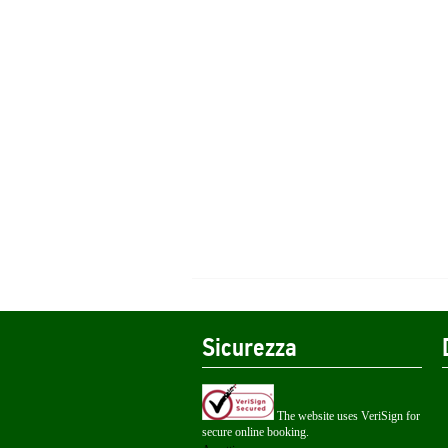
Sicurezza
The website uses VeriSign for
secure online booking.