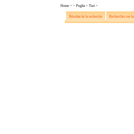
Home
>
>
Puglia
>
Turi
>
Résultat de la recherche
Rechercher sur la