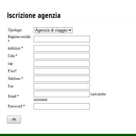
Iscrizione agenzia
Tipologia
Ragione sociale
*
indirizzo *
Citta *
cap
P.iva*
Telefono *
Fax
sarà anche
Email *
username
Password *