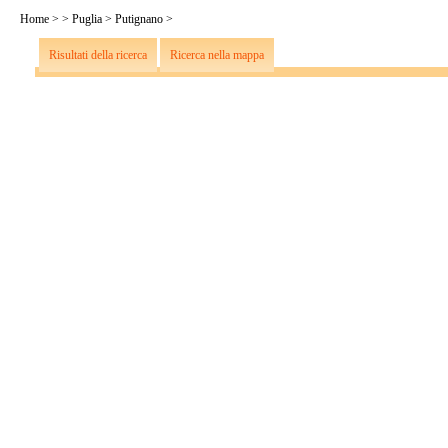
Home
>
>
Puglia
>
Putignano
>
Risultati della ricerca
Ricerca nella mappa