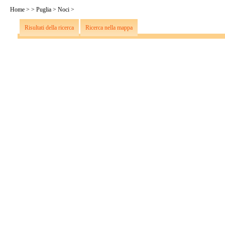
Home
>
>
Puglia
>
Noci
>
Risultati della ricerca
Ricerca nella mappa