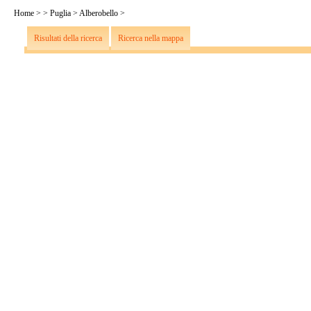
Home
>
>
Puglia
>
Alberobello
>
Risultati della ricerca
Ricerca nella mappa