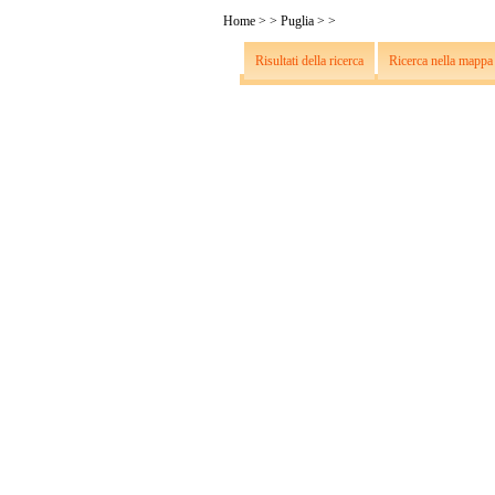
Home
>
>
Puglia
>
>
Risultati della ricerca
Ricerca nella mappa