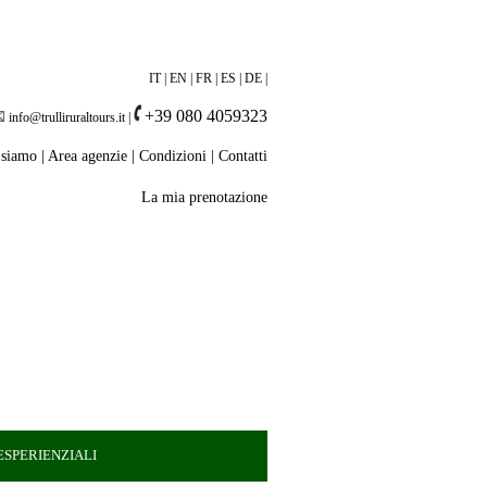
IT
|
EN
|
FR
|
ES
|
DE
|
+39 080 4059323
info@trulliruraltours.it
|
 siamo
|
Area agenzie
|
Condizioni
|
Contatti
La mia prenotazione
SPERIENZIALI