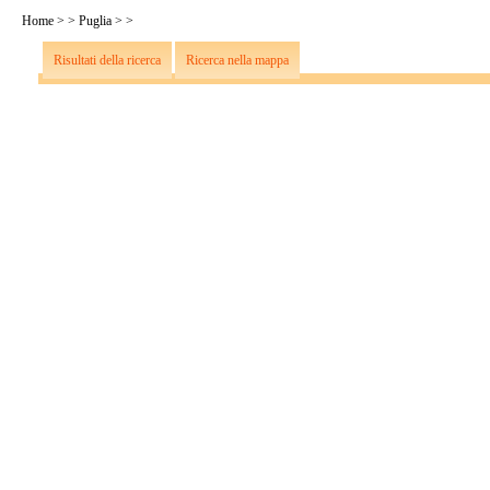
Home
>
>
Puglia
>
>
Risultati della ricerca
Ricerca nella mappa