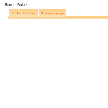
Home
>
>
Puglia
>
>
Risultati della ricerca
Ricerca nella mappa