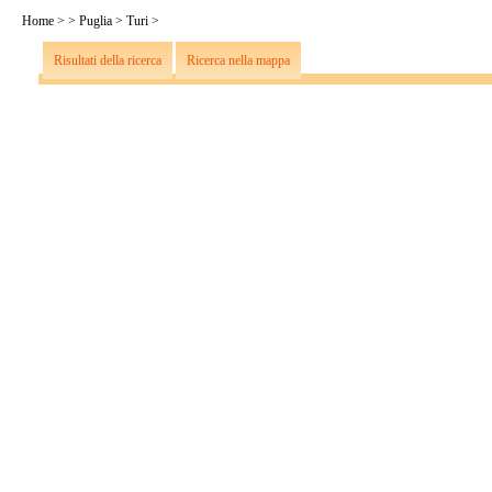
Home
>
>
Puglia
>
Turi
>
Risultati della ricerca
Ricerca nella mappa