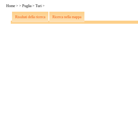
Home
>
>
Puglia
>
Turi
>
Risultati della ricerca
Ricerca nella mappa