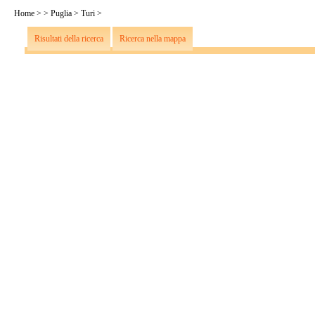
Home
>
>
Puglia
>
Turi
>
Risultati della ricerca
Ricerca nella mappa