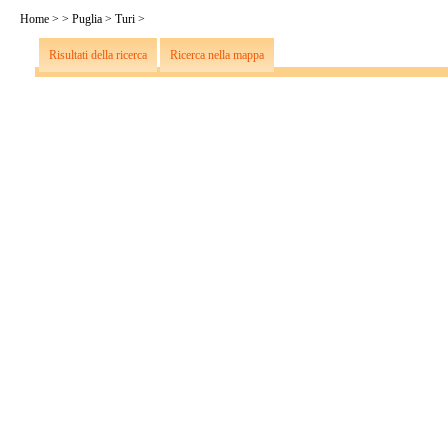
Home
>
>
Puglia
>
Turi
>
Risultati della ricerca
Ricerca nella mappa