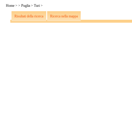
Home
>
>
Puglia
>
Turi
>
Risultati della ricerca
Ricerca nella mappa