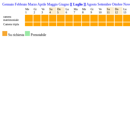
Gennaio
Febbraio
Marzo
Aprile
Maggio
Giugno
[[ Luglio ]]
Agosto
Settembre
Ottobre
Nov
Me
Gi
Ve
Sa
Do
Lu
Ma
Me
Gi
Ve
Sa
Do
Lu
1
2
3
4
5
6
7
8
9
10
11
12
13
camera
matrimoniale
Camera tripla
Su richiesta
Prenotabile