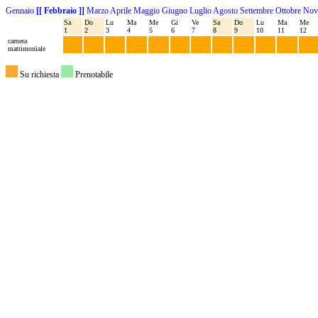
Gennaio
[[ Febbraio ]]
Marzo
Aprile
Maggio
Giugno
Luglio
Agosto
Settembre
Ottobre
Nov
Sa
Do
Lu
Ma
Me
Gi
Ve
Sa
Do
Lu
Ma
Me
1
2
3
4
5
6
7
8
9
10
11
12
camera
matrimoniale
Su richiesta
Prenotabile