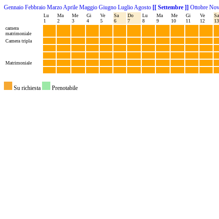
Gennaio
Febbraio
Marzo
Aprile
Maggio
Giugno
Luglio
Agosto
[[ Settembre ]]
Ottobre
Nov
Lu
Ma
Me
Gi
Ve
Sa
Do
Lu
Ma
Me
Gi
Ve
Sa
1
2
3
4
5
6
7
8
9
10
11
12
13
camera
matrimoniale
Camera tripla
Matrimoniale
Su richiesta
Prenotabile