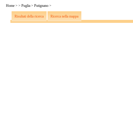
Home
>
>
Puglia
>
Putignano
>
Risultati della ricerca
Ricerca nella mappa