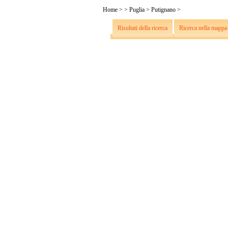
Home
>
>
Puglia
>
Putignano
>
Risultati della ricerca
Ricerca nella mappa