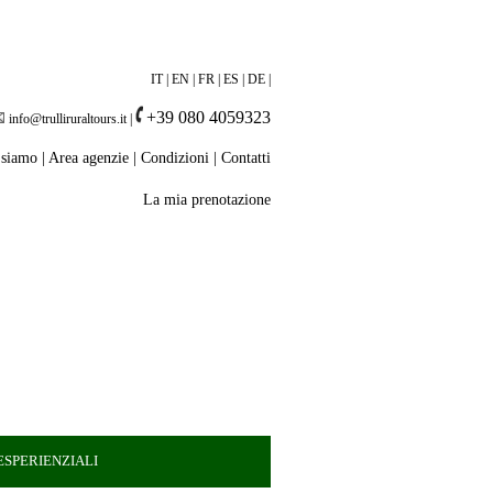
IT
|
EN
|
FR
|
ES
|
DE
|
+39 080 4059323
info@trulliruraltours.it
|
 siamo
|
Area agenzie
|
Condizioni
|
Contatti
La mia prenotazione
SPERIENZIALI