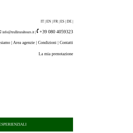
IT
|
EN
|
FR
|
ES
|
DE
|
+39 080 4059323
info@trulliruraltours.it
|
 siamo
|
Area agenzie
|
Condizioni
|
Contatti
La mia prenotazione
SPERIENZIALI