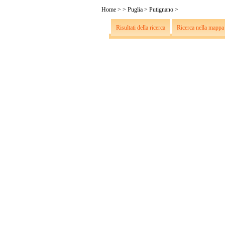
Home
>
>
Puglia
>
Putignano
>
Risultati della ricerca
Ricerca nella mappa