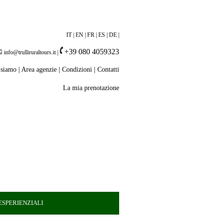
IT
|
EN
|
FR
|
ES
|
DE
|
+39 080 4059323
info@trulliruraltours.it
|
 siamo
|
Area agenzie
|
Condizioni
|
Contatti
La mia prenotazione
SPERIENZIALI