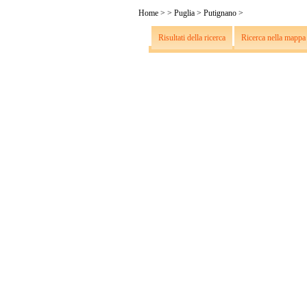
Home
>
>
Puglia
>
Putignano
>
Risultati della ricerca
Ricerca nella mappa