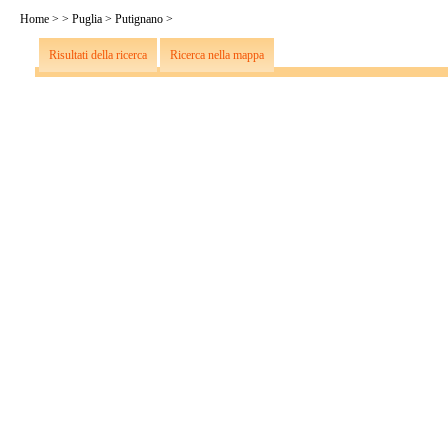
Home
>
>
Puglia
>
Putignano
>
Risultati della ricerca
Ricerca nella mappa