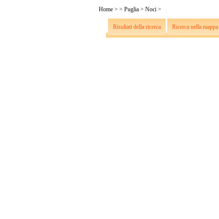
Home
>
>
Puglia
>
Noci
>
Risultati della ricerca
Ricerca nella mappa