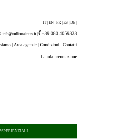
IT
|
EN
|
FR
|
ES
|
DE
|
+39 080 4059323
info@trulliruraltours.it
|
 siamo
|
Area agenzie
|
Condizioni
|
Contatti
La mia prenotazione
SPERIENZIALI