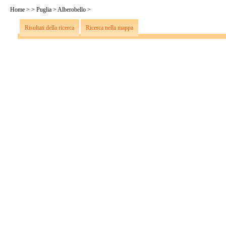
Home
>
>
Puglia
>
Alberobello
>
Risultati della ricerca
Ricerca nella mappa