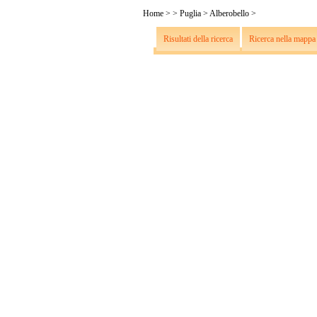
Home
>
>
Puglia
>
Alberobello
>
Risultati della ricerca
Ricerca nella mappa