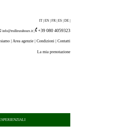
IT
|
EN
|
FR
|
ES
|
DE
|
+39 080 4059323
info@trulliruraltours.it
|
 siamo
|
Area agenzie
|
Condizioni
|
Contatti
La mia prenotazione
SPERIENZIALI