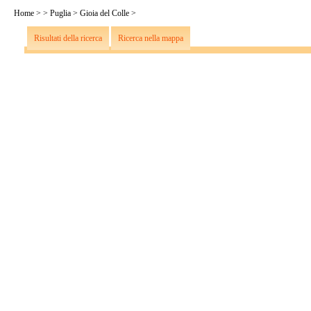
Home
>
>
Puglia
>
Gioia del Colle
>
Risultati della ricerca
Ricerca nella mappa