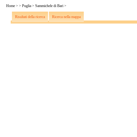
Home
>
>
Puglia
>
Sammichele di Bari
>
Risultati della ricerca
Ricerca nella mappa