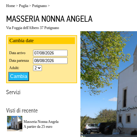
Home
>
Puglia
>
Putignano
>
MASSERIA NONNA ANGELA
Via Foggia dell'Albero 37 Putignano
Cambia date
Data arrivo
Data partenza
Adulti:
Servizi
Visti di recente
Masseria Nonna Angela
A partire da 25 euro