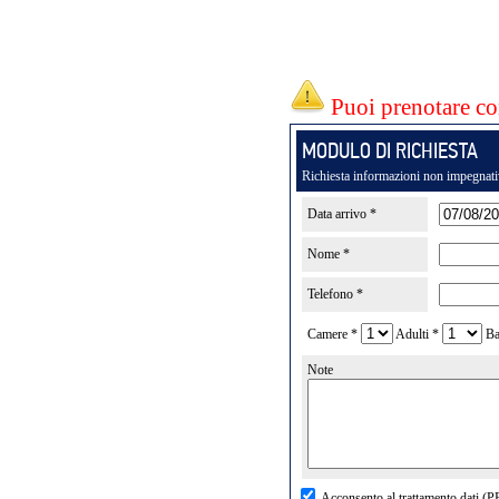
Puoi prenotare co
MODULO DI RICHIESTA
Richiesta informazioni non impegnat
Data arrivo *
Nome *
Telefono *
Camere *
Adulti *
Ba
Note
Acconsento al trattamento dati (