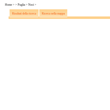
Home
>
>
Puglia
>
Noci
>
Risultati della ricerca
Ricerca nella mappa