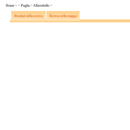
Home
>
>
Puglia
>
Alberobello
>
Risultati della ricerca
Ricerca nella mappa