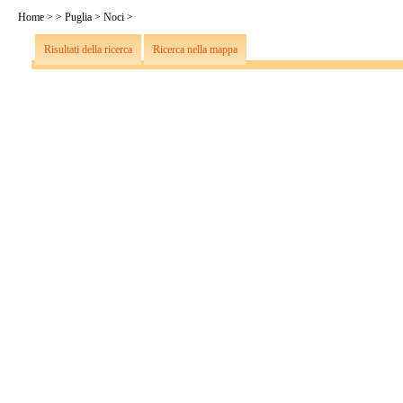
Home
>
>
Puglia
>
Noci
>
Risultati della ricerca
Ricerca nella mappa